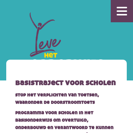
basistraject voor scholen
stop het verplichten van toetsen,
waaronder de doorstroomtoets
programma voor scholen in het
basisonderwijs om overtuigd,
onderbouwd en verantwoord te kunnen