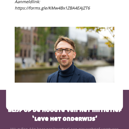
Aanmeldlink:
https://forms.gle/KMw4Bx1ZBA4EAJZT6
blijf op de hoogte van het initiatief
‘leve het onderwijs’