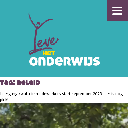
tag:
beleid
Leergang kwaliteitsmedewerkers start september 2025 – er is nog
plek!