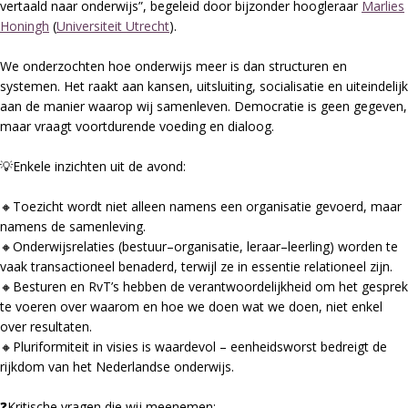
vertaald naar onderwijs”, begeleid door bijzonder hoogleraar
Marlies
Honingh
(
Universiteit Utrecht
).
We onderzochten hoe onderwijs meer is dan structuren en
systemen. Het raakt aan kansen, uitsluiting, socialisatie en uiteindelijk
aan de manier waarop wij samenleven. Democratie is geen gegeven,
maar vraagt voortdurende voeding en dialoog.
💡Enkele inzichten uit de avond:
🔸Toezicht wordt niet alleen namens een organisatie gevoerd, maar
namens de samenleving.
🔸Onderwijsrelaties (bestuur–organisatie, leraar–leerling) worden te
vaak transactioneel benaderd, terwijl ze in essentie relationeel zijn.
🔸Besturen en RvT’s hebben de verantwoordelijkheid om het gesprek
te voeren over waarom en hoe we doen wat we doen, niet enkel
over resultaten.
🔸Pluriformiteit in visies is waardevol – eenheidsworst bedreigt de
rijkdom van het Nederlandse onderwijs.
❓Kritische vragen die wij meenemen: