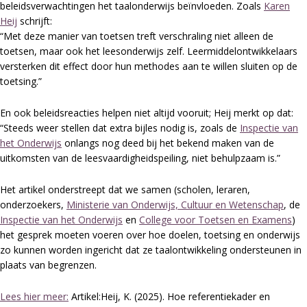
beleidsverwachtingen het taalonderwijs beïnvloeden. Zoals
Karen
Heij
schrijft:
“Met deze manier van toetsen treft verschraling niet alleen de
toetsen, maar ook het leesonderwijs zelf. Leermiddelontwikkelaars
versterken dit effect door hun methodes aan te willen sluiten op de
toetsing.”
En ook beleidsreacties helpen niet altijd vooruit; Heij merkt op dat:
“Steeds weer stellen dat extra bijles nodig is, zoals de
Inspectie van
het Onderwijs
onlangs nog deed bij het bekend maken van de
uitkomsten van de leesvaardigheidspeiling, niet behulpzaam is.”
Het artikel onderstreept dat we samen (scholen, leraren,
onderzoekers,
Ministerie van Onderwijs, Cultuur en Wetenschap
, de
Inspectie van het Onderwijs
en
College voor Toetsen en Examens
)
het gesprek moeten voeren over hoe doelen, toetsing en onderwijs
zo kunnen worden ingericht dat ze taalontwikkeling ondersteunen in
plaats van begrenzen.
Lees hier meer:
Artikel:Heij, K. (2025). Hoe referentiekader en