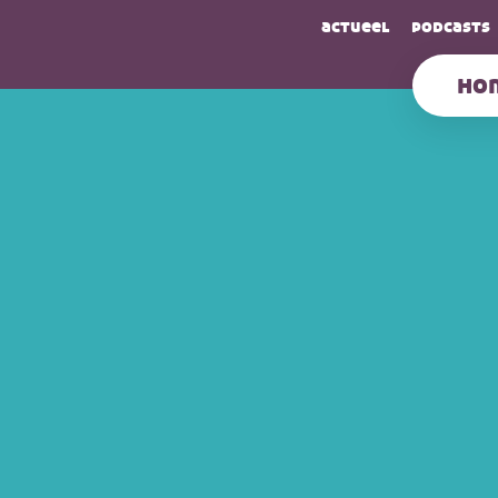
actueel
podcasts
ho