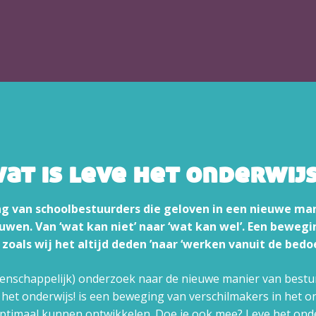
at is leve het onderwij
ng van schoolbestuurders die geloven in een nieuwe ma
uwen. Van ‘wat kan niet’ naar ‘wat kan wel’. Een beweg
 zoals wij het altijd deden ’naar ‘werken vanuit de bedoe
tenschappelijk) onderzoek naar de nieuwe manier van bestur
 het onderwijs! is een beweging van verschilmakers in het o
optimaal kunnen ontwikkelen. Doe je ook mee? Leve het onde