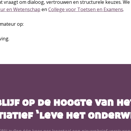
at vraagt om dialoog, vertrouwen en structurele keuzes. We
tuur en Wetenschap
en
College voor Toetsen en Examens
.
rmateur op:
ving.
blijf op de hoogte van he
tiatief ‘leve het onderw
Wij zullen één keer per kwartaal een nieuwsbrief versturen