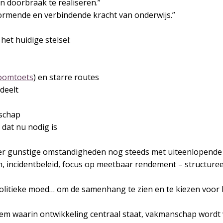
en doorbraak te realiseren.”
ormende en verbindende kracht van onderwijs.”
 het huidige stelsel:
oomtoets
) en starre routes
deelt
nschap
 dat nu nodig is
r gunstige omstandigheden nog steeds met uiteenlopende 
n, incidentbeleid, focus op meetbaar rendement – structure
 politieke moed… om de samenhang te zien en te kiezen voor
em waarin ontwikkeling centraal staat, vakmanschap wordt v