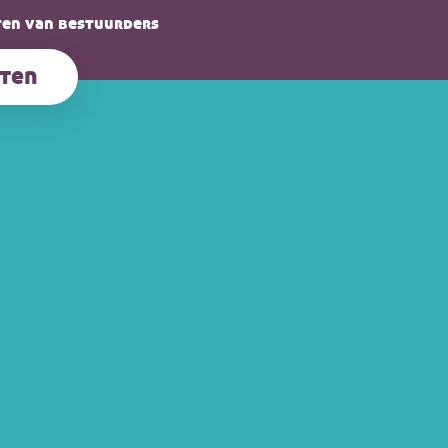
en van bestuurders
ten