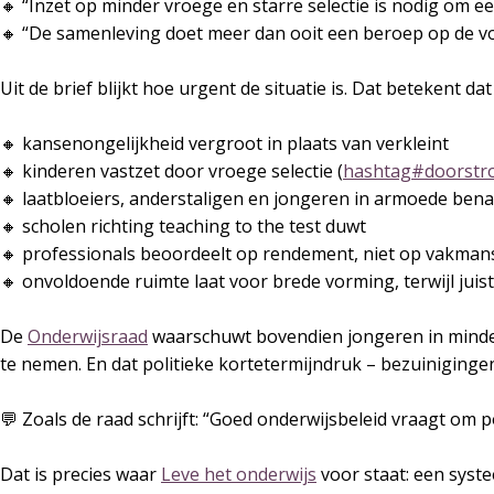
🔸 “Inzet op minder vroege en starre selectie is nodig om e
🔸 “De samenleving doet meer dan ooit een beroep op de v
Uit de brief blijkt hoe urgent de situatie is. Dat betekent dat
🔸 kansenongelijkheid vergroot in plaats van verkleint
🔸 kinderen vastzet door vroege selectie (
hashtag#doorstr
🔸 laatbloeiers, anderstaligen en jongeren in armoede bena
🔸 scholen richting teaching to the test duwt
🔸 professionals beoordeelt op rendement, niet op vakma
🔸 onvoldoende ruimte laat voor brede vorming, terwijl juist
De
Onderwijsraad
waarschuwt bovendien jongeren in minde
te nemen. En dat politieke kortetermijndruk – bezuiniginge
💬 Zoals de raad schrijft: “Goed onderwijsbeleid vraagt om
Dat is precies waar
Leve het onderwijs
voor staat: een syste