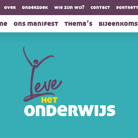
over
onderzoek
wie zijn wij?
contact
portrett
me
ons manifest
thema’s
bijeenkoms