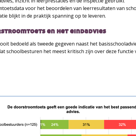
dvies, inzicht in leerprestaties en de inspectie gebruikt
toetsdata voor het beoordelen van leerresultaten van schol
tie blijkt in de praktijk spanning op te leveren.
rstroomtoets en het eindadvies
 ooit bedoeld als tweede gegeven naast het basisschooladvie
at schoolbesturen het meest kritisch zijn over deze functie 