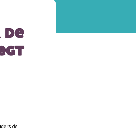
 de
egt
uders de