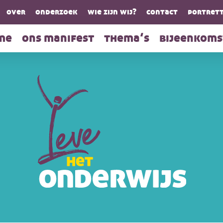
over
onderzoek
wie zijn wij?
contact
portrett
me
ons manifest
thema’s
bijeenkoms