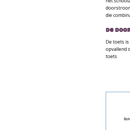
het schoola
doorstroom
die combina
de doo
De toets is
opvallend d
toets