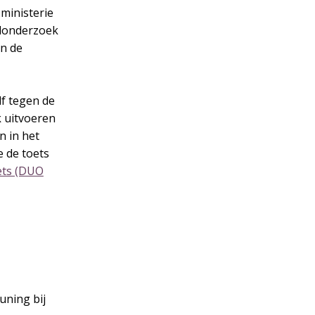
ministerie
edonderzoek
en de
lf tegen de
 uitvoeren
n in het
e de toets
ets (DUO
uning bij