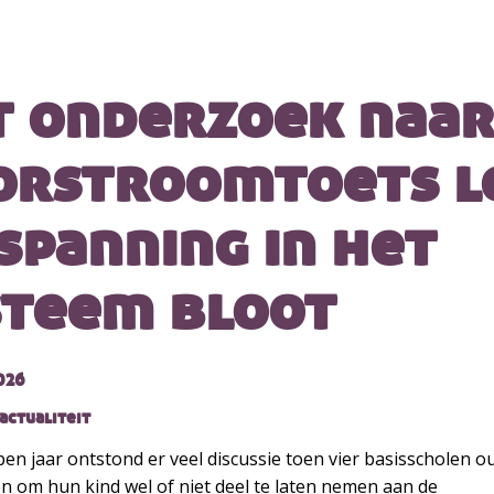
t onderzoek naar
orstroomtoets l
spanning in het
steem bloot
026
actualiteit
en jaar ontstond er veel discussie toen vier basisscholen o
n om hun kind wel of niet deel te laten nemen aan de