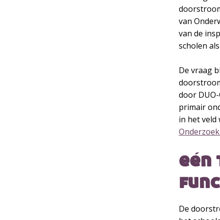
doorstroomt
van Onderw
van de ins
scholen als
De vraag b
doorstroom
door DUO-O
primair ond
in het veld
Onderzoek 
eén 
func
De doorstr