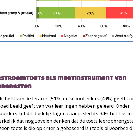
rstroomtoets als meetinstrument van
brengsten
 helft van de leraren (51%) en schoolleiders (49%) geeft aa
goed beeld geeft van wat leerlingen hebben geleerd. Onder
urders ligt dit duidelijk lager: daar is slechts 34% het hierm
erkelijk dat nog zovelen denken dat de toets leeropbrengst
 geen toets is die op criteria gebaseerd is (zoals bijvoorbeel