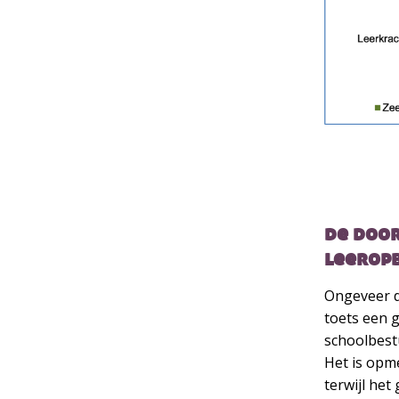
de doo
leerop
Ongeveer de
toets een 
schoolbestu
Het is opm
terwijl het