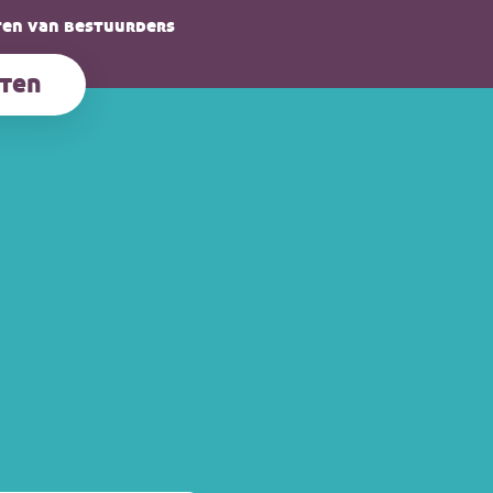
en van bestuurders
ten