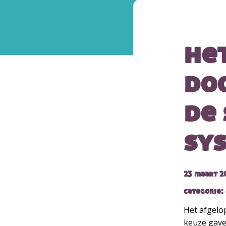
he
do
de 
sy
23 maart 2
categorie: 
Het afgelop
keuze gave