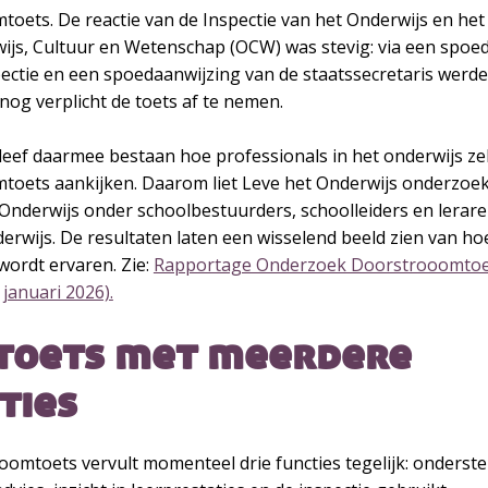
oets. De reactie van de Inspectie van het Onderwijs en het 
ijs, Cultuur en Wetenschap (OCW) was stevig: via een spo
pectie en een spoedaanwijzing van de staatssecretaris werd
nog verplicht de toets af te nemen.
leef daarmee bestaan hoe professionals in het onderwijs ze
toets aankijken. Daarom liet Leve het Onderwijs onderzoek
nderwijs onder schoolbestuurders, schoolleiders en lerare
erwijs. De resultaten laten een wisselend beeld zien van ho
 wordt ervaren. Zie:
Rapportage Onderzoek Doorstrooomto
januari 2026).
toets met meerdere
ties
oomtoets vervult momenteel drie functies tegelijk: onderste