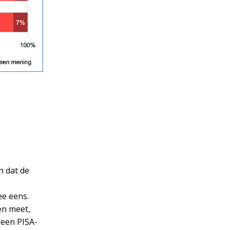
n dat de
ee eens.
en meet,
d een PISA-