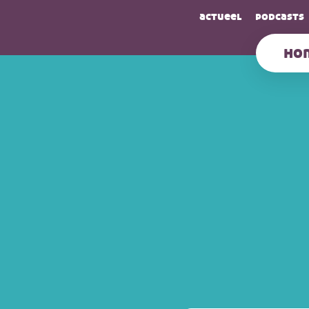
actueel
podcasts
ho