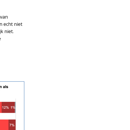
 van
 echt niet
k niet.
e