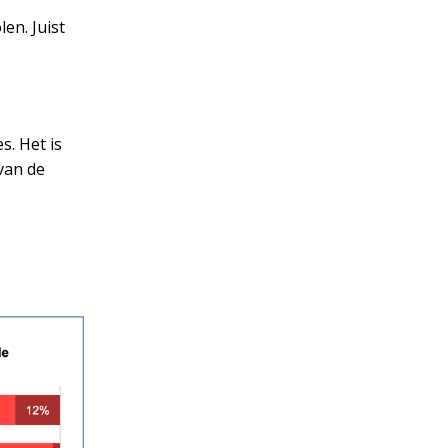
en. Juist
s. Het is
van de