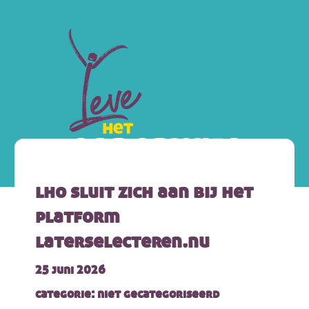
lho sluit zich aan bij het
platform
laterselecteren.nu
25 juni 2026
categorie: niet gecategoriseerd