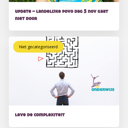
update – landelijke povo dag 5 nov gaat
niet door
Niet gecategoriseerd
leve de complexiteit