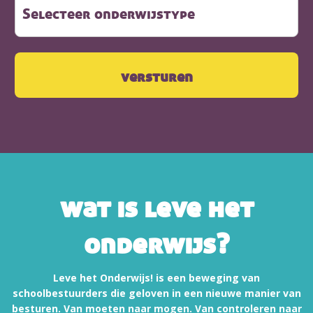
wat is leve het
onderwijs?
Leve het Onderwijs! is een beweging van
schoolbestuurders die geloven in een nieuwe manier van
besturen. Van moeten naar mogen. Van controleren naar