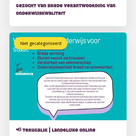
gezocht van brede verantwoording van
onderwijskwaliteit
Niet gecategoriseerd
📢 terugblik | landelijke online