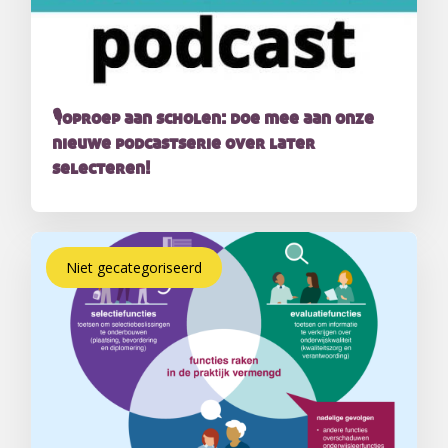
🎙️oproep aan scholen: doe mee aan onze
nieuwe podcastserie over later
selecteren!
Niet gecategoriseerd