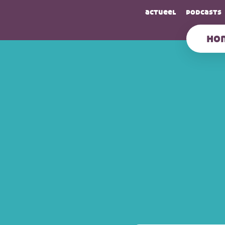
actueel
podcasts
ho