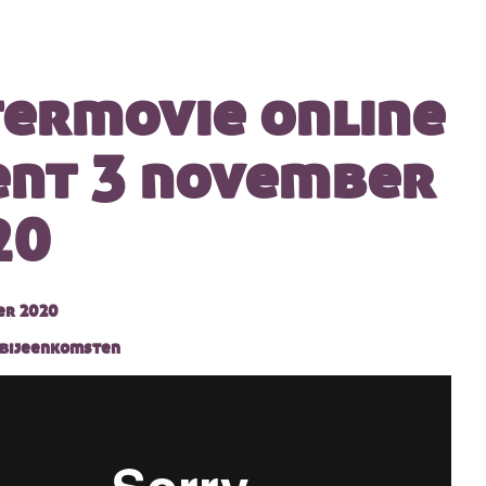
termovie online
ent 3 november
20
er 2020
 bijeenkomsten