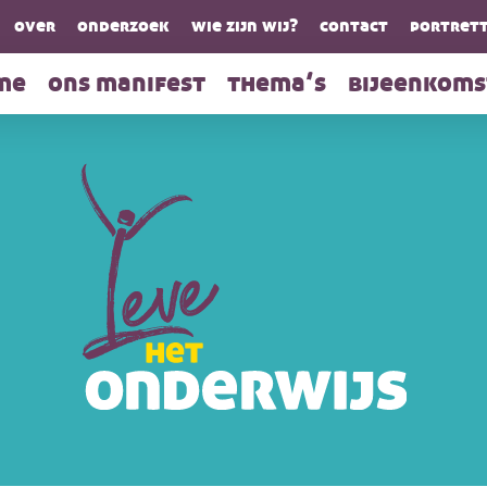
over
onderzoek
wie zijn wij?
contact
portrett
me
ons manifest
thema’s
bijeenkoms