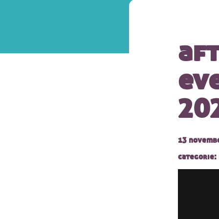
af
ev
20
13 novemb
categorie: