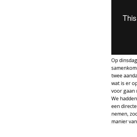
Op dinsdag
samenkomen
twee aanda
wat is er 
voor gaan
We hadden 
een direct
nemen, zod
manier van