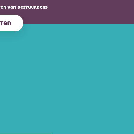
en van bestuurders
ten