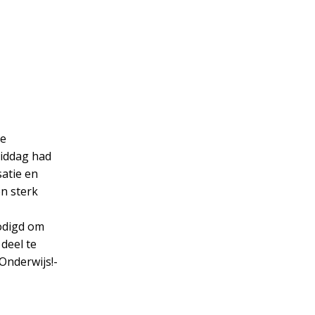
ne
middag had
atie en
n sterk
odigd om
deel te
Onderwijs!-