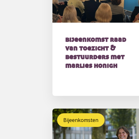
bijeenkomst raad
van toezicht &
bestuurders met
marlies honigh
Bijeenkomsten