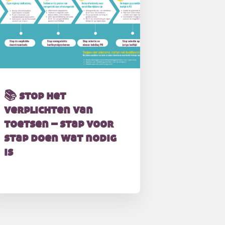
📚 stop het
verplichten van
toetsen – stap voor
stap doen wat nodig
is