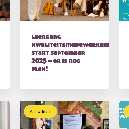
leergang
kwaliteitsmedewerkers
start september
2025 – er is nog
plek!
Actualiteit