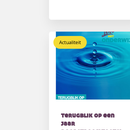
Actualiteit
terugblik op een
jaar