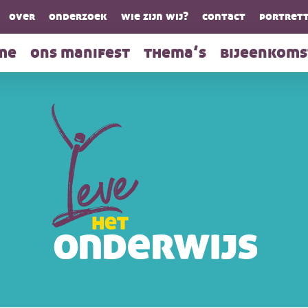
over
onderzoek
wie zijn wij?
contact
portrett
me
ons manifest
thema’s
bijeenkoms