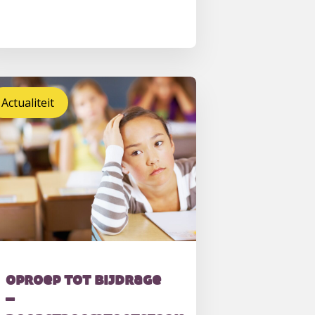
Actualiteit
oproep tot bijdrage
–