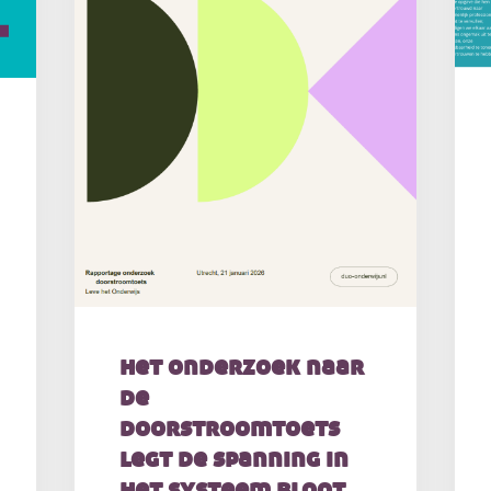
het onderzoek naar
de
doorstroomtoets
legt de spanning in
het systeem bloot