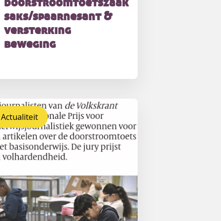
doorstroomtoetszaak
saks/spaarnesant &
versterking
beweging
Actualiteit