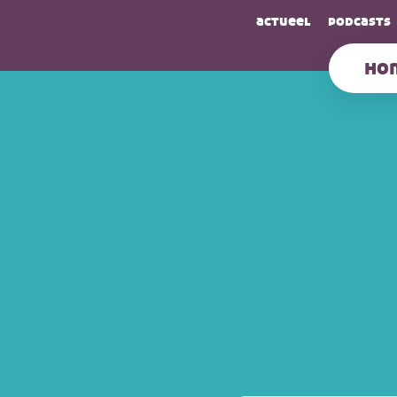
actueel
podcasts
ho