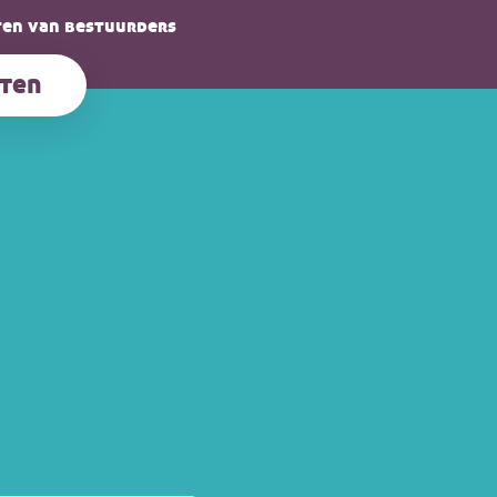
en van bestuurders
ten