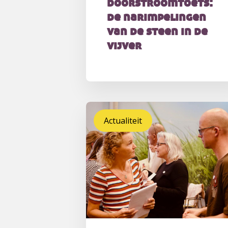
doorstroomtoets:
de narimpelingen
van de steen in de
vijver
Actualiteit