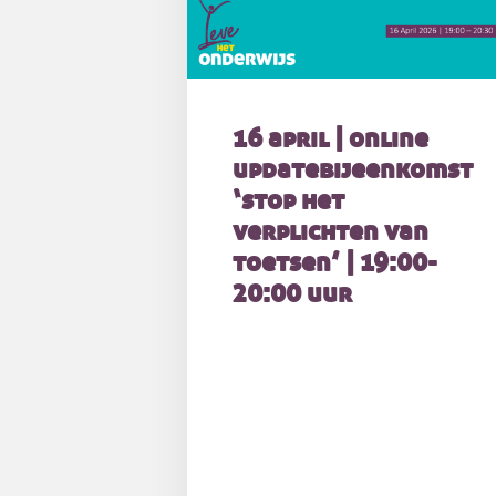
16 april | online
updatebijeenkomst
‘stop het
verplichten van
toetsen’ | 19:00-
20:00 uur