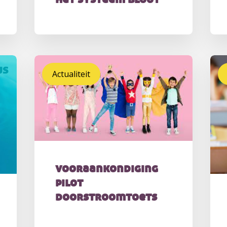
Actualiteit
vooraankondiging
pilot
doorstroomtoets