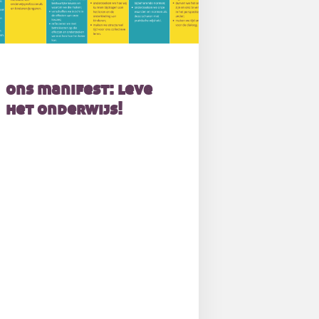
ons manifest: leve
het onderwijs!