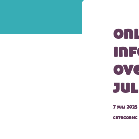
on
in
ove
jul
7 juli 2025
categorie: 