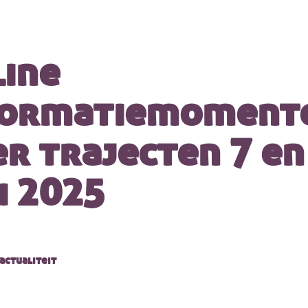
line
formatiemoment
r trajecten 7 en
i 2025
actualiteit