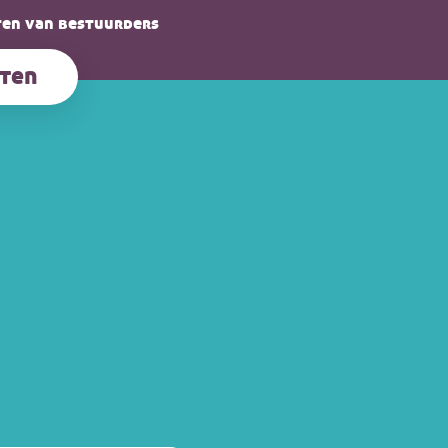
en van bestuurders
ten