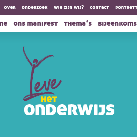
over
onderzoek
wie zijn wij?
contact
portrett
me
ons manifest
thema’s
bijeenkoms