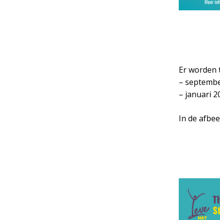
Er worden t
– september
– januari 20
In de afbee