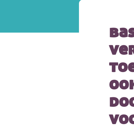
bas
ve
to
oo
do
vo