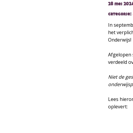
28 mei 202
categorie: 
In septembe
het verpli
Onderwijs!
Afgelopen s
verdeeld ov
Niet de ge
onderwijspr
Lees hieron
oplevert: