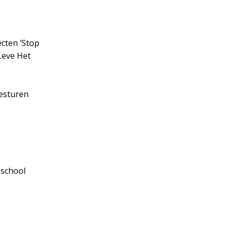
ecten ‘Stop
Leve Het
besturen
 school