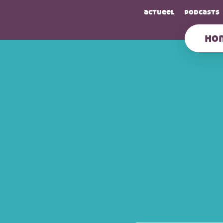
actueel
podcasts
ho