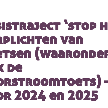
istraject ‘stop 
rplichten van
etsen (waaronde
k de
orstroomtoets) 
or 2024 en 2025