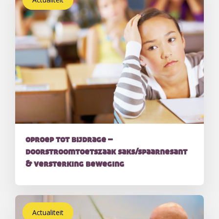
oproep tot bijdrage –
doorstroomtoetszaak saks/spaarnesant
& versterking beweging
Actualiteit