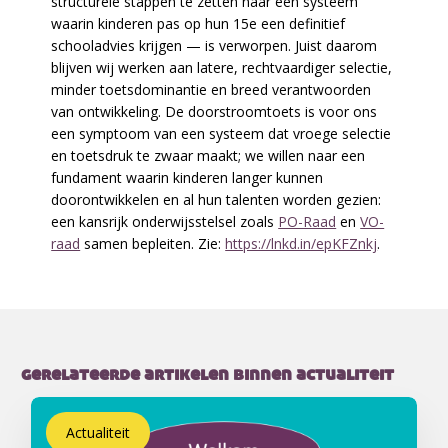
structurele stappen te zetten naar een systeem
waarin kinderen pas op hun 15e een definitief
schooladvies krijgen — is verworpen. Juist daarom
blijven wij werken aan latere, rechtvaardiger selectie,
minder toetsdominantie en breed verantwoorden
van ontwikkeling. De doorstroomtoets is voor ons
een symptoom van een systeem dat vroege selectie
en toetsdruk te zwaar maakt; we willen naar een
fundament waarin kinderen langer kunnen
doorontwikkelen en al hun talenten worden gezien:
een kansrijk onderwijsstelsel zoals
PO-Raad
en
VO-
raad
samen bepleiten. Zie:
https://lnkd.in/epKFZnkj
.
gerelateerde artikelen binnen actualiteit
Actualiteit