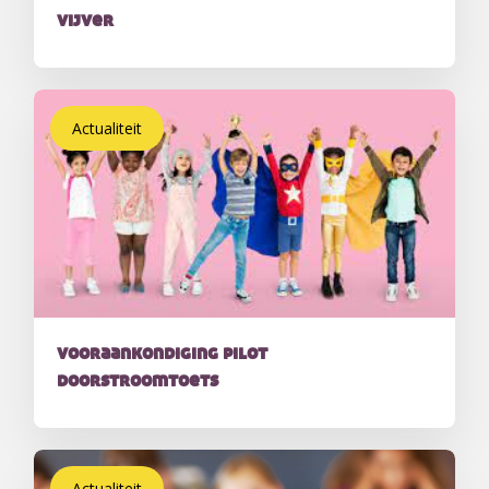
vijver
Actualiteit
vooraankondiging pilot
doorstroomtoets
Actualiteit