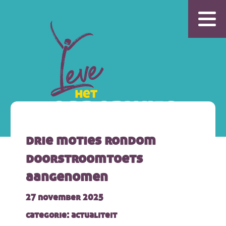
drie moties rondom
doorstroomtoets
aangenomen
27 november 2025
categorie: actualiteit