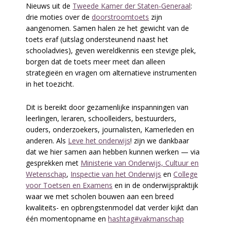
Nieuws uit de
Tweede Kamer der Staten-Generaal
:
drie moties over de
doorstroomtoets
zijn
aangenomen. Samen halen ze het gewicht van de
toets eraf (uitslag ondersteunend naast het
schooladvies), geven wereldkennis een stevige plek,
borgen dat de toets meer meet dan alleen
strategieën en vragen om alternatieve instrumenten
in het toezicht.
Dit is bereikt door gezamenlijke inspanningen van
leerlingen, leraren, schoolleiders, bestuurders,
ouders, onderzoekers, journalisten, Kamerleden en
anderen. Als
Leve het onderwijs
! zijn we dankbaar
dat we hier samen aan hebben kunnen werken — via
gesprekken met
Ministerie van Onderwijs, Cultuur en
Wetenschap
,
Inspectie van het Onderwijs
en
College
voor Toetsen en Examens
en in de onderwijspraktijk
waar we met scholen bouwen aan een breed
kwaliteits- en opbrengstenmodel dat verder kijkt dan
één momentopname en
hashtag#vakmanschap